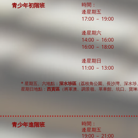
青少年初階班
時間：
逄星期五
17:00 － 19:00
逄星期六
14:00 － 16:00
16:00 － 18:00
逄星期日
11:00 － 13:00
* 星期五、六地點：
深水埗區
（荔枝角公園、長沙灣、深水埗
​星期日地點：
西貢區
（將軍澳、調景嶺、單車館、坑口、寶琳
時間：
青少年進階班
逄星期五
19:00 － 21:00